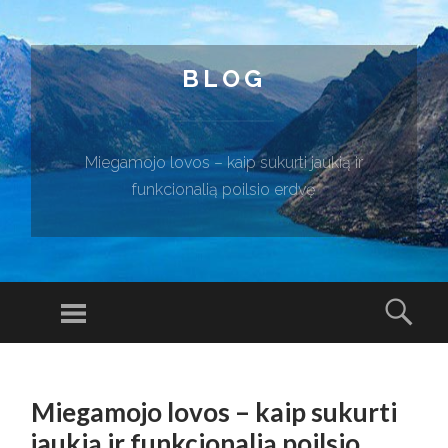
BLOG
Miegamojo lovos – kaip sukurti jaukią ir
funkcionalią poilsio erdvę
Menu
Sear
SKIP TO CONTENT
Miegamojo lovos – kaip sukurti
jaukią ir funkcionalią poilsio