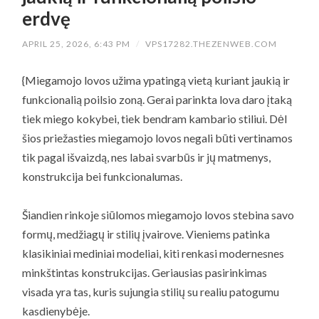
erdvę
APRIL 25, 2026, 6:43 PM
/
VPS17282.THEZENWEB.COM
{Miegamojo lovos užima ypatingą vietą kuriant jaukią ir
funkcionalią poilsio zoną. Gerai parinkta lova daro įtaką
tiek miego kokybei, tiek bendram kambario stiliui. Dėl
šios priežasties miegamojo lovos negali būti vertinamos
tik pagal išvaizdą, nes labai svarbūs ir jų matmenys,
konstrukcija bei funkcionalumas.
Šiandien rinkoje siūlomos miegamojo lovos stebina savo
formų, medžiagų ir stilių įvairove. Vieniems patinka
klasikiniai mediniai modeliai, kiti renkasi modernesnes
minkštintas konstrukcijas. Geriausias pasirinkimas
visada yra tas, kuris sujungia stilių su realiu patogumu
kasdienybėje.