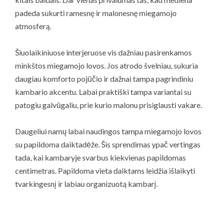
padeda sukurti ramesnę ir malonesnę miegamojo
atmosferą.
Šiuolaikiniuose interjeruose vis dažniau pasirenkamos
minkštos miegamojo lovos. Jos atrodo švelniau, sukuria
daugiau komforto pojūčio ir dažnai tampa pagrindiniu
kambario akcentu. Labai praktiški tampa variantai su
patogiu galvūgaliu, prie kurio malonu prisiglausti vakare.
Daugeliui namų labai naudingos tampa miegamojo lovos
su papildoma daiktadėže. Šis sprendimas ypač vertingas
tada, kai kambaryje svarbus kiekvienas papildomas
centimetras. Papildoma vieta daiktams leidžia išlaikyti
tvarkingesnį ir labiau organizuotą kambarį.