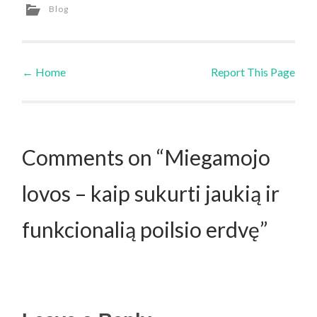
Blog
←
Home
Report This Page
Post navigation
Comments on “Miegamojo
lovos – kaip sukurti jaukią ir
funkcionalią poilsio erdvę”