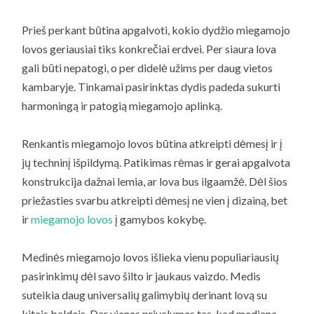
Prieš perkant būtina apgalvoti, kokio dydžio miegamojo
lovos geriausiai tiks konkrečiai erdvei. Per siaura lova
gali būti nepatogi, o per didelė užims per daug vietos
kambaryje. Tinkamai pasirinktas dydis padeda sukurti
harmoningą ir patogią miegamojo aplinką.
Renkantis miegamojo lovos būtina atkreipti dėmesį ir į
jų techninį išpildymą. Patikimas rėmas ir gerai apgalvota
konstrukcija dažnai lemia, ar lova bus ilgaamžė. Dėl šios
priežasties svarbu atkreipti dėmesį ne vien į dizainą, bet
ir
miegamojo lovos
į gamybos kokybę.
Medinės miegamojo lovos išlieka vienu populiariausių
pasirinkimų dėl savo šilto ir jaukaus vaizdo. Medis
suteikia daug universalių galimybių derinant lovą su
kitais baldais. Dar vienas privalumas tas, kad mediena