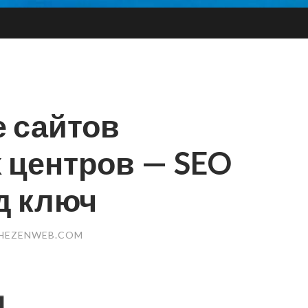
 сайтов
 центров — SEO
д ключ
THEZENWEB.COM